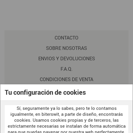
CONTACTO
SOBRE NOSOTRAS
ENVIOS Y DEVOLUCIONES
F.A.Q.
CONDICIONES DE VENTA
POLITICA DE PRIVACIDAD
Tu configuración de cookies
AVISO LEGAL
Sí, seguramente ya lo sabes, pero te lo contamos
POLÍTICA DE COOKIES
igualmente, en biterswit, a parte de diseño, encontrarás
cookies. Usamos cookies propias y de terceros, las
estrictamente necesarias se instalan de forma automática
para que puedas navegar por nuestra web perfectamente.
WELCOME TO OUR