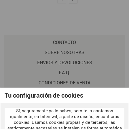
CONTACTO
SOBRE NOSOTRAS
ENVIOS Y DEVOLUCIONES
F.A.Q.
CONDICIONES DE VENTA
POLITICA DE PRIVACIDAD
Tu configuración de cookies
AVISO LEGAL
Sí, seguramente ya lo sabes, pero te lo contamos
POLÍTICA DE COOKIES
igualmente, en biterswit, a parte de diseño, encontrarás
cookies. Usamos cookies propias y de terceros, las
estrictamente necesarias se instalan de forma automática