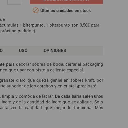

Últimas unidades en stock
Qué
acumulas 1 biterpunto. 1 biterpunto son 0,50€ para
 próximo pedido :)
FO
USO
OPINIONES
nate
para decorar sobres de boda, cerrar el packaging
enen que usar con pistola caliente especial.
 granate claro que queda genial en sobres kraft, por
e superior de los corchos y en cristal ¡precioso!
a, limpia y cómoda de lacrar.
De cada barra salen unos
lacre y de la cantidad de lacre que se aplique. Solo
sta ver la cantidad que mejor te funciona. Más