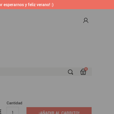
r esperarnos y feliz verano! :)
0
S
Cantidad
 €
€
¡AÑADIR AL CARRITO!