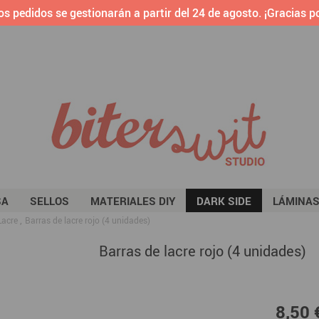
os pedidos se gestionarán a partir del 24 de agosto. ¡Gracias po
SA
SELLOS
MATERIALES DIY
DARK SIDE
LÁMINA
Lacre
Barras de lacre rojo (4 unidades)
Barras de lacre rojo (4 unidades)
8,50
8,50 