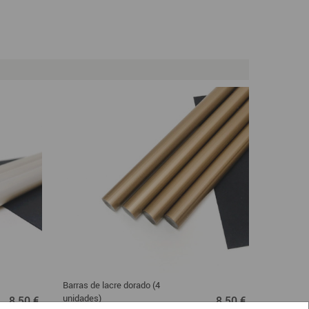
Barras de lacre dorado (4
Barras de 
8,50 €
8,50 €
unidades)
unidades)
8,50 €
8,50 €