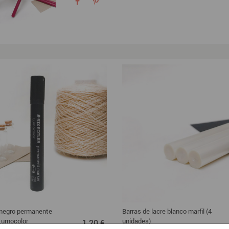
 negro permanente
Barras de lacre blanco marfil (4
1,20 €
 Lumocolor
unidades)
1,20 €