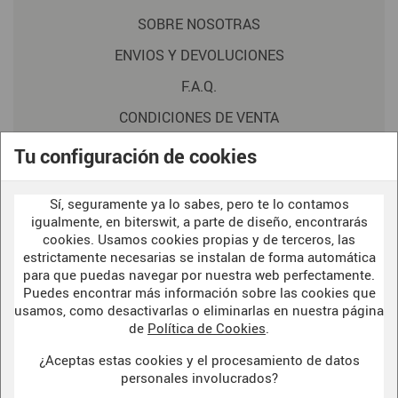
SOBRE NOSOTRAS
ENVIOS Y DEVOLUCIONES
F.A.Q.
CONDICIONES DE VENTA
POLITICA DE PRIVACIDAD
Tu configuración de cookies
AVISO LEGAL
Sí, seguramente ya lo sabes, pero te lo contamos
POLÍTICA DE COOKIES
igualmente, en biterswit, a parte de diseño, encontrarás
cookies. Usamos cookies propias y de terceros, las
estrictamente necesarias se instalan de forma automática
para que puedas navegar por nuestra web perfectamente.
WELCOME TO OUR
DARK SIDE
Puedes encontrar más información sobre las cookies que
usamos, como desactivarlas o eliminarlas en nuestra página
de
Política de Cookies
.
¿Aceptas estas cookies y el procesamiento de datos
BITERSWIT STUDIO
personales involucrados?