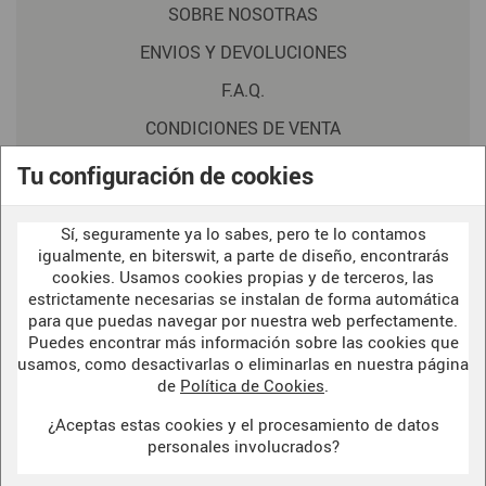
SOBRE NOSOTRAS
ENVIOS Y DEVOLUCIONES
F.A.Q.
CONDICIONES DE VENTA
POLITICA DE PRIVACIDAD
Tu configuración de cookies
AVISO LEGAL
Sí, seguramente ya lo sabes, pero te lo contamos
POLÍTICA DE COOKIES
igualmente, en biterswit, a parte de diseño, encontrarás
cookies. Usamos cookies propias y de terceros, las
estrictamente necesarias se instalan de forma automática
para que puedas navegar por nuestra web perfectamente.
WELCOME TO OUR
DARK SIDE
Puedes encontrar más información sobre las cookies que
usamos, como desactivarlas o eliminarlas en nuestra página
de
Política de Cookies
.
¿Aceptas estas cookies y el procesamiento de datos
BITERSWIT STUDIO
personales involucrados?