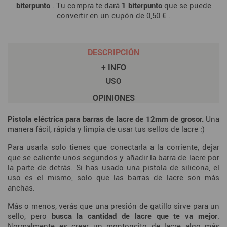
biterpunto
. Tu compra te dará
1
biterpunto
que se puede
convertir en un cupón de
0,50 €
.
DESCRIPCIÓN
+ INFO
USO
OPINIONES
Pistola eléctrica para barras de lacre de 12mm de grosor.
Una
manera fácil, rápida y limpia de usar tus sellos de lacre :)
Para usarla solo tienes que conectarla a la corriente, dejar
que se caliente unos segundos y añadir la barra de lacre por
la parte de detrás. Si has usado una pistola de silicona, el
uso es el mismo, solo que las barras de lacre son más
anchas.
Más o menos, verás que una presión de gatillo sirve para un
sello, pero
busca la cantidad de lacre que te va mejor
.
Normalmente es crear un montoncito de lacre algo más