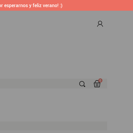
r esperarnos y feliz verano! :)
0
S