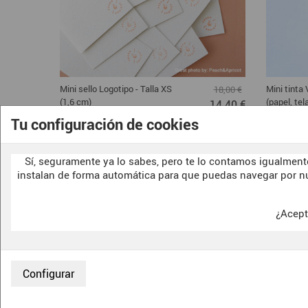
Mini sello Logotipo - Talla XS
Mini tinta
18,00 €
(1,6 cm)
(papel, te
14,40 €
Tu configuración de cookies
Sí, seguramente ya lo sabes, pero te lo contamos igualmente
instalan de forma automática para que puedas navegar por n
¿Acept
CONTACTO
F.A.Q.
SOBRE NOSOTRAS
CONDICIONES
ENVIOS Y DEVOLUCIONES
POLITICA DE 