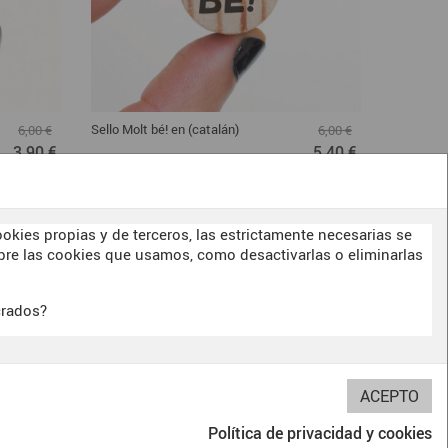
Sello Molt bé! en (catalán)
Sello Good
6,00 €
6,00 €
3,90 €
5,40 €
okies propias y de terceros, las estrictamente necesarias se
re las cookies que usamos, como desactivarlas o eliminarlas
crados?
BITERSWIT STUDIO
DARK SIDE
OUR
E
Política de privacidad y cookies