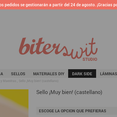
os pedidos se gestionarán a partir del 24 de agosto. ¡Gracias po
SA
SELLOS
MATERIALES DIY
DARK SIDE
LÁMINA
s y Maestras
Sello ¡Muy bien! (castellano)
Sello ¡Muy bien! (castellano)
ESCOGE LA OPCION QUE PREFIERAS