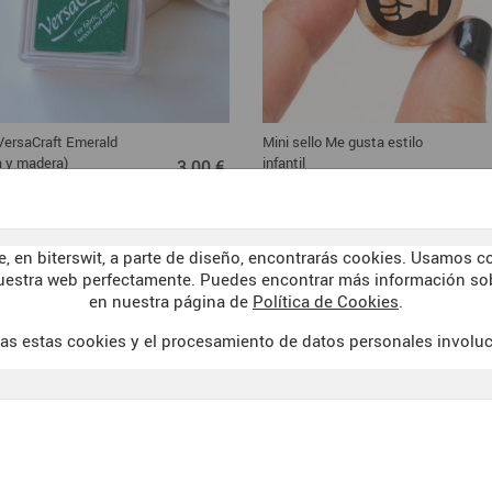
 VersaCraft Emerald
Mini sello Me gusta estilo
3,00 €
la y madera)
infantil
3,00 €
, en biterswit, a parte de diseño, encontrarás cookies. Usamos co
uestra web perfectamente. Puedes encontrar más información sob
en nuestra página de
Política de Cookies
.
as estas cookies y el procesamiento de datos personales involu
AVISO LEGAL
WELCOME TO 
 DE VENTA
POLÍTICA DE COOKIES
DARK SID
PRIVACIDAD