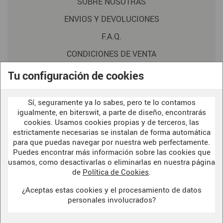
SOBRE NOSOTRAS
ENVIOS Y DEVOLUCIONES
F.A.Q.
CONDICIONES DE VENTA
POLITICA DE PRIVACIDAD
Tu configuración de cookies
AVISO LEGAL
Sí, seguramente ya lo sabes, pero te lo contamos
POLÍTICA DE COOKIES
igualmente, en biterswit, a parte de diseño, encontrarás
cookies. Usamos cookies propias y de terceros, las
estrictamente necesarias se instalan de forma automática
WELCOME TO OUR
para que puedas navegar por nuestra web perfectamente.
DARK SIDE
Puedes encontrar más información sobre las cookies que
usamos, como desactivarlas o eliminarlas en nuestra página
de
Política de Cookies
.
¿Aceptas estas cookies y el procesamiento de datos
BITERSWIT STUDIO
personales involucrados?