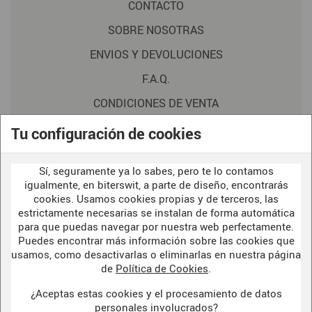
CONTACTO
SOBRE NOSOTRAS
ENVIOS Y DEVOLUCIONES
F.A.Q.
CONDICIONES DE VENTA
POLITICA DE PRIVACIDAD
Tu configuración de cookies
AVISO LEGAL
Sí, seguramente ya lo sabes, pero te lo contamos
POLÍTICA DE COOKIES
igualmente, en biterswit, a parte de diseño, encontrarás
cookies. Usamos cookies propias y de terceros, las
estrictamente necesarias se instalan de forma automática
WELCOME TO OUR
para que puedas navegar por nuestra web perfectamente.
DARK SIDE
Puedes encontrar más información sobre las cookies que
usamos, como desactivarlas o eliminarlas en nuestra página
de
Política de Cookies
.
¿Aceptas estas cookies y el procesamiento de datos
BITERSWIT STUDIO
personales involucrados?