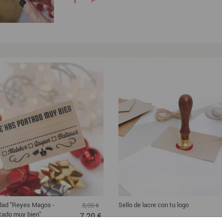
idad "Reyes Magos -
Sello de lacre con tu logo
8,00 €
tado muy bien"
7,20 €