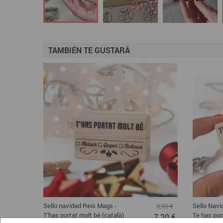
TAMBIÉN TE GUSTARÁ
Sello navidad Reis Mags -
Sello Nav
8,00 €
T'has portat molt bé (català)
Te has por
7,20 €