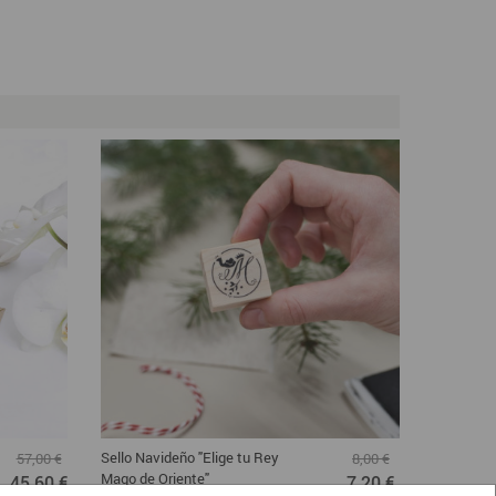
Sello Navideño "Elige tu Rey
Sello inic
57,00 €
8,00 €
Mago de Oriente"
Gaspar y 
45,60 €
7,20 €