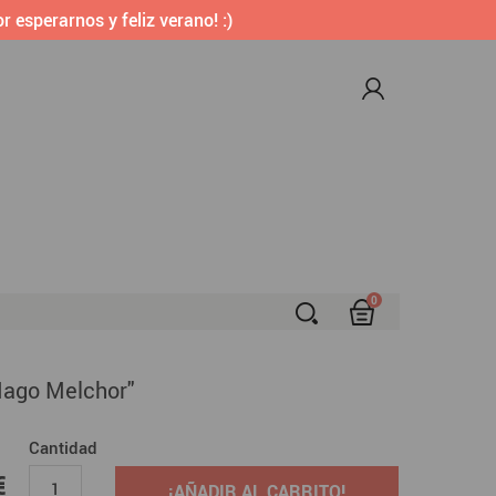
r esperarnos y feliz verano! :)
0
S
Mago Melchor"
Cantidad
 €
€
¡AÑADIR AL CARRITO!