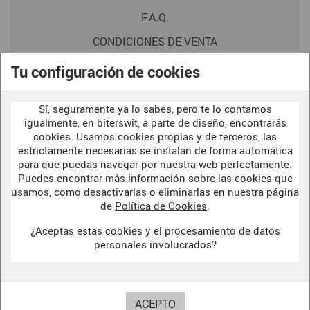
F.A.Q.
CONDICIONES DE VENTA
POLITICA DE PRIVACIDAD
Tu configuración de cookies
AVISO LEGAL
Sí, seguramente ya lo sabes, pero te lo contamos
POLÍTICA DE COOKIES
igualmente, en biterswit, a parte de diseño, encontrarás
cookies. Usamos cookies propias y de terceros, las
estrictamente necesarias se instalan de forma automática
para que puedas navegar por nuestra web perfectamente.
WELCOME TO OUR
DARK SIDE
Puedes encontrar más información sobre las cookies que
usamos, como desactivarlas o eliminarlas en nuestra página
de
Política de Cookies
.
¿Aceptas estas cookies y el procesamiento de datos
BITERSWIT STUDIO
personales involucrados?
DARK SIDE