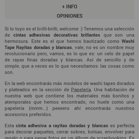
+ INFO
OPINIONES
Si lo tuyo es el brilli-brilli, welcome :) Tenemos una selección
de
cintas adhesivas decorativas brillantes
que son una
hermosura. Este es el que hemos bautizado como
Washi
Tape Rayitas doradas y blancas
, vale, no es un nombre muy
revolucionario pero, vamos, es lo que es: un celo de papel
de rayas finas doradas y blancas. Así de sencillo y de
simple, que a veces es lo que necesitamos: las cosas como
son.
En la web encontrarás más modelos de washi tapes dorados
y plateados en la sección de
Papelería
. Una habitación de
nuestra web que contiene los materiales más bonitos y
atemporales que hemos encontrado, no huele como una
papelería (mmm...) peeeero ahí encontrarás nuestros
accesorios preferidos.
Esta
cinta adhesiva a rayitas doradas y blancas
es perfecta
para decorar paquetes, cerrar sobres, bolsas, envolver para
regalo o para pegar fotos en un álbum de scrapbooking. Es