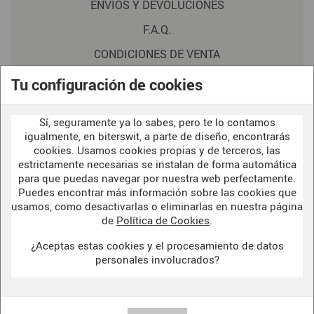
ENVIOS Y DEVOLUCIONES
F.A.Q.
CONDICIONES DE VENTA
POLITICA DE PRIVACIDAD
Tu configuración de cookies
AVISO LEGAL
Sí, seguramente ya lo sabes, pero te lo contamos
POLÍTICA DE COOKIES
igualmente, en biterswit, a parte de diseño, encontrarás
cookies. Usamos cookies propias y de terceros, las
estrictamente necesarias se instalan de forma automática
para que puedas navegar por nuestra web perfectamente.
WELCOME TO OUR
DARK SIDE
Puedes encontrar más información sobre las cookies que
usamos, como desactivarlas o eliminarlas en nuestra página
de
Política de Cookies
.
¿Aceptas estas cookies y el procesamiento de datos
BITERSWIT STUDIO
personales involucrados?